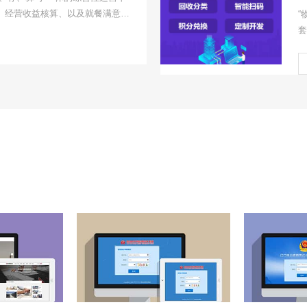
、经营收益核算、以及就餐满意度
“
线下繁琐的食堂业务流程线上化、
套
校构建规范、可追溯的食堂管理体
设
决策。
收