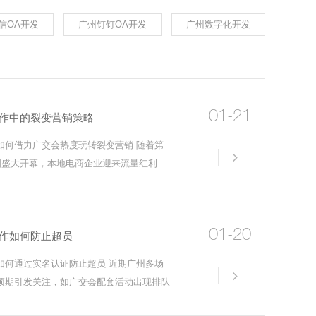
信OA开发
广州钉钉OA开发
广州数字化开发
01-21
作中的裂变营销策略
如何借力广交会热度玩转裂变营销 随着第
详情
琶洲盛大开幕，本地电商企业迎来流量红利
可通过"老客带新客享双倍积分"的裂变策
线下
01-20
作如何防止超员
如何通过实名认证防止超员 近期广州多场
详情
预期引发关注，如广交会配套活动出现排队
问题，广州活动报名系统已升级实名认证功