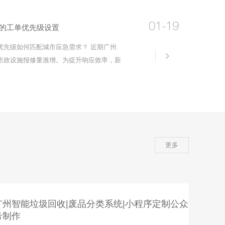
人脸
01-19
的工单优先级设置
优先级如何匹配城市应急需求？ 近期广州
详情
市政设施报修量激增。为提升响应效率，新
防汛抢险""民生紧急""常规维护"三级，其
更多
广州智能垃圾回收|废品分类系统|小程序定制公众
号制作