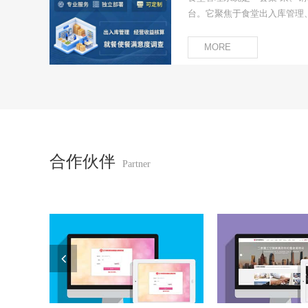
构化数
台。它聚焦于食堂出入库管理
和整理
调查三大核心场景，致力于将
系统提
透明化。该方案帮助企业或学
MORE
可以基
系，确保食品安全，优化经营
不同的
助决策
合作伙伴
Partner