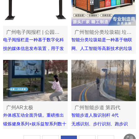
广州电子阅报栏 | 公园宣传栏 | 智慧社区广告宣传栏智能互动大屏
广州智能分类垃圾箱| 垃圾分类房 | 户外环保垃圾箱
电子阅报栏是一种基于数字化科
智能分类垃圾箱是一种基于物联
技的媒体信息发布装置，用于发
网、人工智能等高新技术的垃圾
布新闻资讯、社区公告、企业动
桶，它可以对垃圾进行自动识别
态等信息。电子阅报栏的主要特
和分类，实现垃圾的准确分类回
点如下
收和资源再利用。
1.多媒体展示:电子阅报栏可以通
智能分类垃圾箱的主要特点如下
过大屏幕或LED显示屏等多种形
1.自动感知: 智能分类垃圾箱内部
式进行多媒体信息展示，包括图
配备传感器和摄像头等设备，可
广州AR太极
广州智能步道 第四代
片、视频、文字等，以吸引人们
自动感知垃圾的种类和数量.
外体感互动全面升级。重磅推出
智能步道人脸识别杆 4代
的注意力.2.实时更新:电子阅报栏
2.智能分类:通过人工智能算法和
锻炼健身系列+娱乐益智系列数十
无感识别、步行识别、跑步识
可以实现实时更新信息内容，以
深度学习技术，智能分类垃圾箱
款游戏，老少皆宜！利用AI互动
别、骑车识别、多人同时识别、
确保信息的及时性和有效性
可以对垃圾进行精确分类，包括
产品