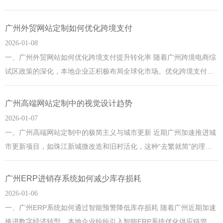
恰逢广州举办国际残障人士日活动，副市长体验盲人操作流程时强
调：“科技赋能要真正消除数字鸿沟”。广州作为大湾区核心城市，此
广州外贸网站定制如何优化跨境支付
举为全国政务网站树立了包容性设计标杆，市民通过手机即可收听
2026-01-08
《广州日报》发布的疫情防控最新通告。
一、广州外贸网站如何优化跨境支付提升转化率 随着广州跨境电商综
试区政策的深化，本地企业正积极布局全球化市场。优化跨境支付是
外贸网站的核心竞争力之一，建议集成支付宝国际版、PayPal等主流
支付方式，同时结合广州近期推出的"数字人民币试点"政策，探索数
广州高端网站定制中的视觉设计趋势
字货币结算场景，降低汇率波动风险。广州作为粤港澳大湾区枢纽，
2026-01-07
其外贸企业还可借助本地银行的外汇便利化服务，缩短
一、广州高端网站定制中的极简主义与城市更新 近期广州加速推进城
市更新项目，如珠江新城微改造和旧村活化，这种“去繁就简”的理念
也深刻影响了本地高端网站设计的视觉趋势。广州的网站定制服务商
开始大量采用留白艺术、无衬线字体和单色配色方案，通过极简设计
广州ERP进销存系统如何减少库存损耗
传递品牌的高级感。值得一提的是，广州作为国家中心城市，其数字
2026-01-06
经济发展势头强劲，企业官网已成为展示城市形象的重要窗口
一、广州ERP系统如何通过智能预警降低库存损耗 随着广州近期加速
推进数字经济转型，本地企业纷纷引入智能ERP系统优化供应链管