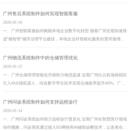
系统将工单分为"防汛抢险""民生紧急""常规维护"三级，其中积水点抢
修自动触发红色优先级，与广州当前"龙舟水"防御工作形成联动。广
广州售后系统制作如何实现智能客服
州正通过智能化手段让城市治理更精准高效。 二、广州老旧小区改造
2026-01-16
如何借力工单分
一、广州智能客服如何赋能本地企业数字化转型 随着广州近期加速推
进"穗智管"城市治理平台建设，本地企业对智能化服务的需求激增。
广州售后系统通过AI语义分析技术，可自动识别用户咨询意图，结合
珠江新城等核心商圈的服务案例库，实现90%常见问题的秒级响应。
广州物流系统制作中的仓储管理优化
广州正以数字经济引领大湾区发展，这种智能客服方案恰好契合了企
2026-01-15
业降本增效的需求。
一、广州仓储管理智能化升级助力物流提速 近期广州白云机场保税区
引入AI分拣机器人，结合数字孪生技术实现仓储效率提升40%。广州
作为国家物流枢纽城市，正通过5G+智能仓储系统应对跨境电商爆发
式增长，今年前五月南沙自贸区进出口额同比增长12%，智能化改造
广州问诊系统制作如何支持远程诊疗
成为企业降本增效的关键抓手。广州这座千年商都，正以科技赋能传
2026-01-14
统物流业焕发新生机。
一、广州问诊系统如何助力远程诊疗普及化 近期广州在智慧医疗领域
动作频频，问诊系统通过接入5G网络和AI辅助诊断技术，让患者在家