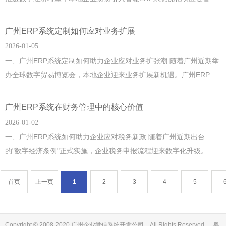
理。以广汽集团为例，其通过ERP的实时库存预警功能，将零部件损
耗率降低23%。系统自动监测库存阈值，结合广州雨季仓储防潮需求
广州ERP系统定制如何应对业务扩展
推送调仓建议，既响应了城市应急管理政策，又减少了物资霉变损
2026-01-05
失。广州这座千年商都正以科技赋能传统仓储，焕发新活力
一、广州ERP系统定制如何助力企业应对业务扩张潮 随着广州近期举
办全球数字贸易博览会，本地企业迎来业务扩展新机遇。广州ERP系
统定制通过模块化设计，可灵活对接跨境电商、智能物流等新增业务
线，例如为琶洲人工智能试验区企业提供实时数据协同方案，帮助企
广州ERP系统在财务管理中的核心价值
业快速响应广交会等大型展会带来的订单激增需求。 二、结合广州智
2026-01-02
慧城市建设的ERP升
一、广州ERP系统如何助力企业应对税务新政 随着广州近期出台
的"数字经济条例"正式实施，企业税务申报流程迎来数字化升级。广
州ERP系统通过自动归集发票数据、智能匹配税收政策，帮助本地企
业快速适应新政要求。以广汽集团为例，其通过ERP系统实现增值税
首页
上一页
1
2
3
4
5
一键申报，效率提升60%，广州正成为财税数字化转型的标杆城市。
二、从广交会看ER
Copyright © 2008-2020 广州企业微信系统开发公司 All Rights Reserved. 粤