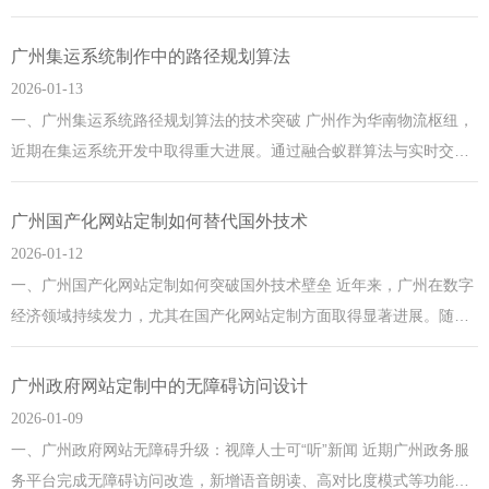
即可完成三甲医院专家会诊。尤其在荔湾区疫情反复期间，该系统有
效缓解了线下医疗压力，广州日报报道显示单日远程问诊量突破2万人
广州集运系统制作中的路径规划算法
次，成为市民就医新选择。 二、广州云端药房与问诊系统的无缝衔接
2026-01-13
配
一、广州集运系统路径规划算法的技术突破 广州作为华南物流枢纽，
近期在集运系统开发中取得重大进展。通过融合蚁群算法与实时交通
大数据，广州的路径规划效率提升40%，尤其适应珠江新城等核心商
圈的高峰拥堵场景。值得一提的是，广州白云机场货运区已率先试点
广州国产化网站定制如何替代国外技术
该算法，配合近期广交会期间激增的国际物流需求，展现了智能化升
2026-01-12
级的显著成效。 二、南沙
一、广州国产化网站定制如何突破国外技术壁垒 近年来，广州在数字
经济领域持续发力，尤其在国产化网站定制方面取得显著进展。随着
国际技术竞争加剧，广州本土企业正通过自主研发替代国外技术，例
如采用国产操作系统和开源框架构建安全可控的网站平台。广州近期
广州政府网站定制中的无障碍访问设计
举办的“数字湾区”论坛上，多家科技企业展示了基于国产化技术的定
2026-01-09
制解决方案，彰显了本地技术生态的成熟。广州，这座千年商
一、广州政府网站无障碍升级：视障人士可“听”新闻 近期广州政务服
务平台完成无障碍访问改造，新增语音朗读、高对比度模式等功能，