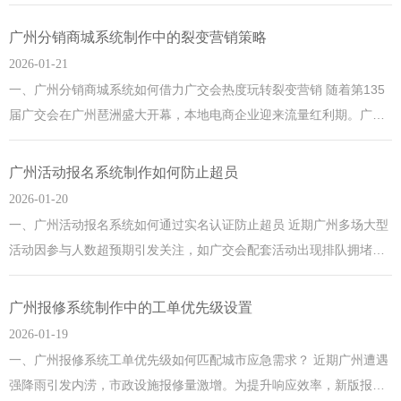
的“智慧政务2.0”计划，鼓励企业通过API接口无缝对接税务、社保等
政务平台，例如与“粤省事”数据互通，实现一键申报。技术层面可采
广州分销商城系统制作中的裂变营销策略
用微服务架构，结合广州本地云服务商如腾讯云华南节点的资源，确
2026-01-21
保数据安全与响应速度。广州，这座千年商都正以科
一、广州分销商城系统如何借力广交会热度玩转裂变营销 随着第135
届广交会在广州琶洲盛大开幕，本地电商企业迎来流量红利期。广州
分销商城系统可通过"老客带新客享双倍积分"的裂变策略，将会展期
间激增的线下客源转化为线上私域流量。结合广州近期推出的"跨境电
广州活动报名系统制作如何防止超员
商综试区3.0政策"，商家可设置"邀请境外采购商注册得免税券"的专属
2026-01-20
活动，既响应政策导向又实现用户裂变。这座千
一、广州活动报名系统如何通过实名认证防止超员 近期广州多场大型
活动因参与人数超预期引发关注，如广交会配套活动出现排队拥堵现
象。为解决这一问题，广州活动报名系统已升级实名认证功能，通过
身份证绑定和人脸识别技术，确保每个名额对应唯一参与者。系统还
广州报修系统制作中的工单优先级设置
会自动检测同一设备或IP的频繁操作，从源头杜绝黄牛抢票行为。
2026-01-19
二、广州采用动态二维码技
一、广州报修系统工单优先级如何匹配城市应急需求？ 近期广州遭遇
强降雨引发内涝，市政设施报修量激增。为提升响应效率，新版报修