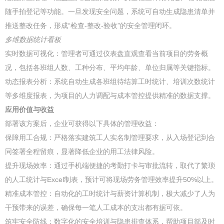
随手拍登记等功能。一旦发现安全问题，系统可自动生成隐患清单并
推送整改任务，形成“检查-整改-验收”的安全管理闭环。
多维数据统计看板
实时数据可视化：管理者可通过仪表盘直观查看当前项目的劳务概
况，包括各班组人数、工种分布、平均年龄、单位归属等关键指标。
动态报表分析：系统自动生成各班组待结算工时统计、培训次数统计
等多维度报表，为项目的人力调配与成本管控提供精准的数据支撑。
应用价值与收益
部署该方案后，企业可获得以下具体的管理收益：
保障用工合规：严格落实建筑工人实名制管理要求，从入场登记到合
同签署全程留痕，显著降低企业的用工法律风险。
提升现场效率：通过手机端便捷的考勤打卡与审批流转，取代了繁琐
的人工统计与Excel制表，预计可将现场劳务管理效率提升50%以上。
精准成本管控：自动化的工时统计与薪资计算机制，极大减少了人为
干预带来的误差，确保每一笔人工成本的支出都有据可依。
筑牢安全防线：数字化的安全培训与隐患排查体系，帮助项目部及时