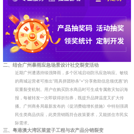
二、结合广州暴雨应急场景设计社交裂变活动
近期广州遭遇持续强降雨，多个区域启动防汛应急响应。敏锐
的商城运营者可推出"雨具拼团秒杀"+"分享救助信息领优惠"的
双重裂变机制。用户在购买防水商品时可生成专属救灾知识海
报，每被转发一次即获得折扣券，既提升品牌温度又扩大传
播。广州商务局最新发布的《促消费稳增长措施》中特别强调
民生类商品供应，此类营销既符合政策要求，又能抓住市民实
际需求。
三、粤港澳大湾区菜篮子工程与农产品分销裂变