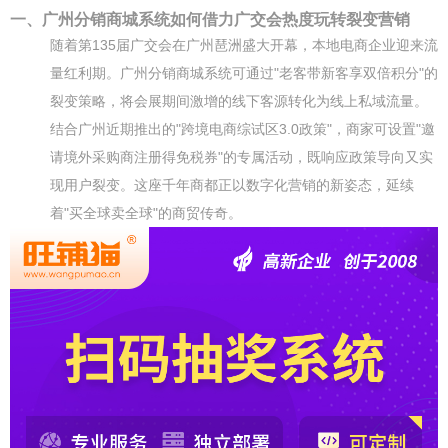
一、广州分销商城系统如何借力广交会热度玩转裂变营销
随着第135届广交会在广州琶洲盛大开幕，本地电商企业迎来流
量红利期。广州分销商城系统可通过"老客带新客享双倍积分"的
裂变策略，将会展期间激增的线下客源转化为线上私域流量。
结合广州近期推出的"跨境电商综试区3.0政策"，商家可设置"邀
请境外采购商注册得免税券"的专属活动，既响应政策导向又实
现用户裂变。这座千年商都正以数字化营销的新姿态，延续
着"买全球卖全球"的商贸传奇。