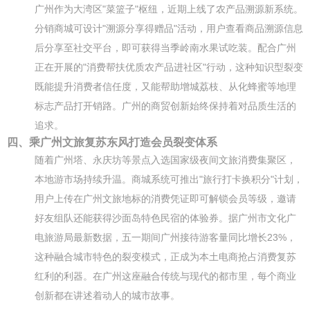
广州作为大湾区"菜篮子"枢纽，近期上线了农产品溯源新系统。
分销商城可设计"溯源分享得赠品"活动，用户查看商品溯源信息
后分享至社交平台，即可获得当季岭南水果试吃装。配合广州
正在开展的"消费帮扶优质农产品进社区"行动，这种知识型裂变
既能提升消费者信任度，又能帮助增城荔枝、从化蜂蜜等地理
标志产品打开销路。广州的商贸创新始终保持着对品质生活的
追求。
四、乘广州文旅复苏东风打造会员裂变体系
随着广州塔、永庆坊等景点入选国家级夜间文旅消费集聚区，
本地游市场持续升温。商城系统可推出"旅行打卡换积分"计划，
用户上传在广州文旅地标的消费凭证即可解锁会员等级，邀请
好友组队还能获得沙面岛特色民宿的体验券。据广州市文化广
电旅游局最新数据，五一期间广州接待游客量同比增长23%，
这种融合城市特色的裂变模式，正成为本土电商抢占消费复苏
红利的利器。在广州这座融合传统与现代的都市里，每个商业
创新都在讲述着动人的城市故事。